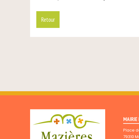
Retour
MAIRIE
Place d
79310 M