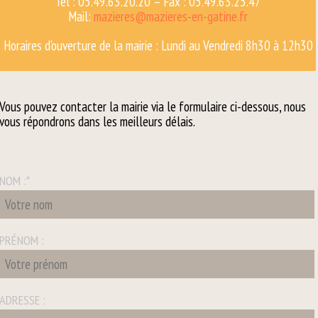
Tél : 05.49.63.20.20 – Fax : 05.49.63.25.47
Mail:
mazieres@mazieres-en-gatine.fr
Horaires d’ouverture de la mairie : Lundi au Vendredi 8h30 à 12h30
Vous pouvez contacter la mairie via le formulaire ci-dessous, nous
vous répondrons dans les meilleurs délais.
NOM :
*
PRÉNOM :
ADRESSE :