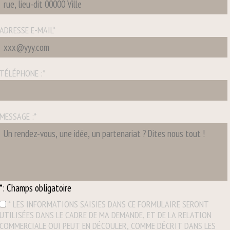
ADRESSE E-MAIL
*
TÉLÉPHONE :
*
MESSAGE :
*
*: Champs obligatoire
* LES INFORMATIONS SAISIES DANS CE FORMULAIRE SERONT
UTILISÉES DANS LE CADRE DE MA DEMANDE, ET DE LA RELATION
COMMERCIALE QUI PEUT EN DÉCOULER, COMME DÉCRIT DANS LES