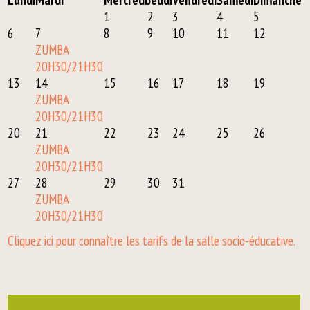
Lun
di
Mar
di
Mer
credi
Jeu
di
Ven
dredi
Sam
edi
Dim
anche
1
2
3
4
5
6
7
8
9
10
11
12
ZUMBA
20H30/21H30
13
14
15
16
17
18
19
ZUMBA
20H30/21H30
20
21
22
23
24
25
26
ZUMBA
20H30/21H30
27
28
29
30
31
ZUMBA
20H30/21H30
Cliquez ici pour connaître les tarifs de la salle socio-éducative.