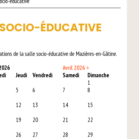
Socio-éducative
 SOCIO-ÉDUCATIVE
ations de la salle socio-éducative de Mazières-en-Gâtine.
2026
Avril 2026 >
edi
Jeu
di
Ven
dredi
Sam
edi
Dim
anche
1
5
6
7
8
12
13
14
15
19
20
21
22
26
27
28
29