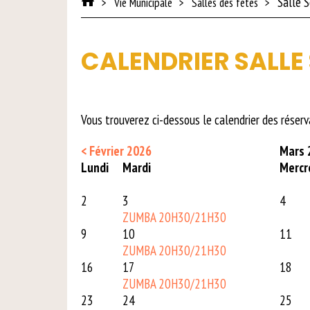
Salle 
Vie Municipale
Salles des fêtes
CALENDRIER SALLE
Vous trouverez ci-dessous le calendrier des réserv
< Février 2026
Mars 
Lun
di
Mar
di
Mer
cr
2
3
4
ZUMBA 20H30/21H30
9
10
11
ZUMBA 20H30/21H30
16
17
18
ZUMBA 20H30/21H30
23
24
25