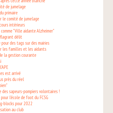
après cette année blanche
ité de jumelage
du primaire
ur le comité de jumelage
cours intérieurs
 comme "Ville aidante Alzheimer"
 flagrant délit
 pour des tags sur des mairies
r les familles et les aidants
de la gestion courante
i
l'APE
es est arrivé
us près du réel
bien"
le des sapeurs-pompiers volontaires !
 pour l'école de foot du FCSG
ing-blocks pour 2022
sation au club