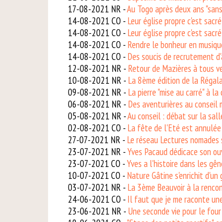
17-08-2021 NR -
Au Togo après deux ans "sans 
14-08-2021 CO -
Leur église propre c'est sacré
14-08-2021 CO -
Leur église propre c'est sacr
14-08-2021 CO -
Rendre le bonheur en musiqu
14-08-2021 CO -
Des soucis de recrutement d'
12-08-2021 NR -
Retour de Mazières à tous v
10-08-2021 NR -
La 8ème édition de la Régal
09-08-2021 NR -
La pierre "mise au carré" à la 
06-08-2021 NR -
Des aventurières au conseil 
05-08-2021 NR -
Au conseil : débat sur la sal
02-08-2021 CO -
La fête de l'Eté est annulée
27-07-2021 NR -
Le réseau Lectures nomades 
23-07-2021 NR -
Yves Pacaud dédicace son ou
23-07-2021 CO -
Yves a l'histoire dans les gê
10-07-2021 CO -
Nature Gâtine s'enrichit d'un 
03-07-2021 NR -
La 3ème Beauvoir à la rencon
24-06-2021 CO -
Il faut que je me raconte une
23-06-2021 NR -
Une seconde vie pour le four