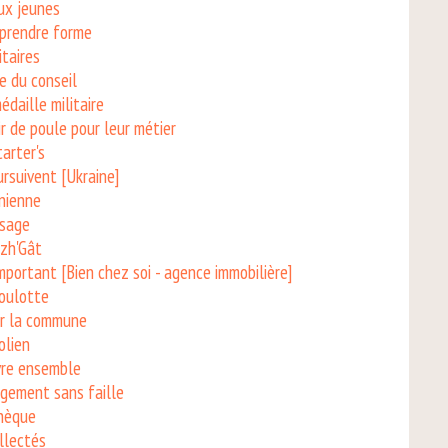
ux jeunes
 prendre forme
itaires
re du conseil
daille militaire
r de poule pour leur métier
arter's
ursuivent [Ukraine]
inienne
isage
izh'Gât
mportant [Bien chez soi - agence immobilière]
roulotte
sur la commune
olien
vre ensemble
gement sans faille
thèque
llectés