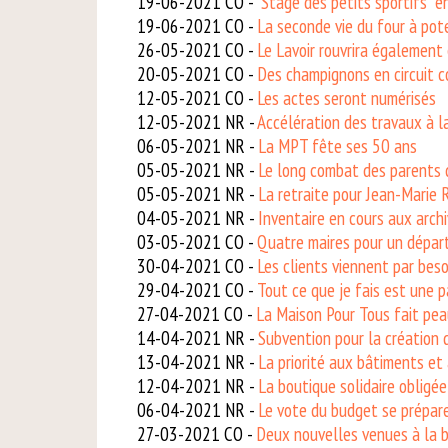
19-06-2021 CO -
"Stage des petits sportifs" en
19-06-2021 CO -
La seconde vie du four à pot
26-05-2021 CO -
Le Lavoir rouvrira également 
20-05-2021 CO -
Des champignons en circuit c
12-05-2021 CO -
Les actes seront numérisés
12-05-2021 NR -
Accélération des travaux à 
06-05-2021 NR -
La MPT fête ses 50 ans
05-05-2021 NR -
Le long combat des parents d
05-05-2021 NR -
La retraite pour Jean-Marie
04-05-2021 NR -
Inventaire en cours aux arch
03-05-2021 CO -
Quatre maires pour un départ
30-04-2021 CO -
Les clients viennent par beso
29-04-2021 CO -
Tout ce que je fais est une 
27-04-2021 CO -
La Maison Pour Tous fait pe
14-04-2021 NR -
Subvention pour la création 
13-04-2021 NR -
La priorité aux bâtiments et à
12-04-2021 NR -
La boutique solidaire obligé
06-04-2021 NR -
Le vote du budget se prépar
27-03-2021 CO -
Deux nouvelles venues à la b