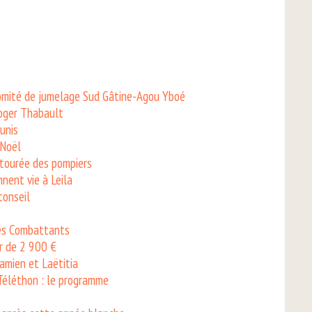
comité de jumelage Sud Gâtine-Agou Yboé
Roger Thabault
unis
 Noël
ntourée des pompiers
nent vie à Leila
conseil
des Combattants
r de 2 900 €
Damien et Laëtitia
Téléthon : le programme