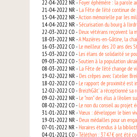
22-04-2022 NR -
Foyer éphémère : la parole a
21-04-2022 NR -
La Fête de l'été continue de
15-04-2022 NR -
Action mémorielle par les mil
14-04-2022 NR -
Sécurisation du bourg à l'ord
22-03-2022 CO -
Deux vétérans reçoivent la mé
18-03-2022 NR -
A Mazières-en-Gâtine, la chai
16-03-2022 CO -
Le meilleur des 20 ans des St
15-03-2022 CO -
Les élans de solidarité se po
09-03-2022 CO -
Soutien à la population ukra
08-03-2022 NR -
La Fête de l'été change de v
19-02-2022 NR -
Des crêpes avec l'atelier Bre
18-02-2022 CO -
Le rapport de proximité est i
12-02-2022 CO -
BreizhGât' a réceptionné sa 
09-02-2022 NR -
Le "non" des élus à l'éolien 
08-02-2022 CO -
Le non du conseil au projet é
31-01-2022 NR -
Vœux : développer le bien vi
19-01-2022 NR -
Deux médailles pour un enga
07-01-2022 NR -
Horaires étendus à la biblio
04-01-2021 CO -
Téléthon : 3747€ ont été co