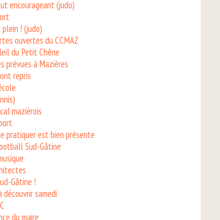
but encourageant (judo)
ort
plein ! (judo)
portes ouvertes du CCMAZ
leil du Petit Chêne
es prévues à Mazières
ont repris
'école
nnis)
cal mazièrois
port
de pratiquer est bien présente
Football Sud-Gâtine
 musique
hitectes
Sud-Gâtine !
à découvrir samedi
MC
nce du maire