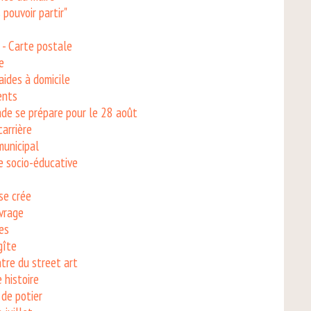
pouvoir partir"
é - Carte postale
e
aides à domicile
ents
ade se prépare pour le 28 août
carrière
municipal
le socio-éducative
se crée
vrage
nes
gîte
tre du street art
 histoire
 de potier