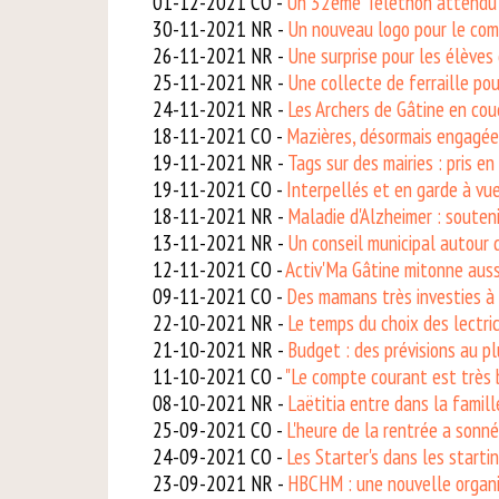
01-12-2021 CO -
Un 32ème Téléthon attendu 
30-11-2021 NR -
Un nouveau logo pour le com
26-11-2021 NR -
Une surprise pour les élèves 
25-11-2021 NR -
Une collecte de ferraille po
24-11-2021 NR -
Les Archers de Gâtine en cou
18-11-2021 CO -
Mazières, désormais engagée
19-11-2021 NR -
Tags sur des mairies : pris en
19-11-2021 CO -
Interpellés et en garde à vue
18-11-2021 NR -
Maladie d'Alzheimer : souteni
13-11-2021 NR -
Un conseil municipal autour 
12-11-2021 CO -
Activ'Ma Gâtine mitonne auss
09-11-2021 CO -
Des mamans très investies à 
22-10-2021 NR -
Le temps du choix des lectric
21-10-2021 NR -
Budget : des prévisions au pl
11-10-2021 CO -
"Le compte courant est très 
08-10-2021 NR -
Laëtitia entre dans la famil
25-09-2021 CO -
L'heure de la rentrée a sonné
24-09-2021 CO -
Les Starter's dans les start
23-09-2021 NR -
HBCHM : une nouvelle organi