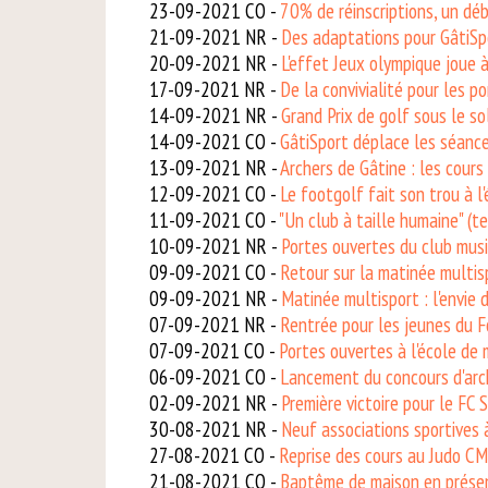
23-09-2021 CO -
70% de réinscriptions, un dé
21-09-2021 NR -
Des adaptations pour GâtiSp
20-09-2021 NR -
L'effet Jeux olympique joue à 
17-09-2021 NR -
De la convivialité pour les 
14-09-2021 NR -
Grand Prix de golf sous le so
14-09-2021 CO -
GâtiSport déplace les séanc
13-09-2021 NR -
Archers de Gâtine : les cours 
12-09-2021 CO -
Le footgolf fait son trou à l
11-09-2021 CO -
"Un club à taille humaine" (te
10-09-2021 NR -
Portes ouvertes du club musi
09-09-2021 CO -
Retour sur la matinée multis
09-09-2021 NR -
Matinée multisport : l'envie 
07-09-2021 NR -
Rentrée pour les jeunes du 
07-09-2021 CO -
Portes ouvertes à l'école de
06-09-2021 CO -
Lancement du concours d'arc
02-09-2021 NR -
Première victoire pour le FC 
30-08-2021 NR -
Neuf associations sportives 
27-08-2021 CO -
Reprise des cours au Judo C
21-08-2021 CO -
Baptême de maison en prése