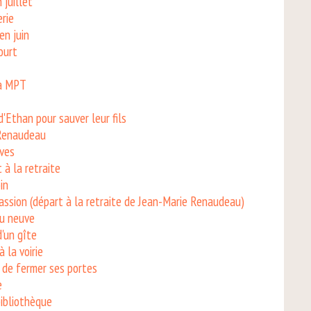
 juillet
erie
en juin
ourt
la MPT
'Ethan pour sauver leur fils
 Renaudeau
ives
 à la retraite
in
passion (départ à la retraite de Jean-Marie Renaudeau)
au neuve
d'un gîte
 la voirie
e de fermer ses portes
e
ibliothèque